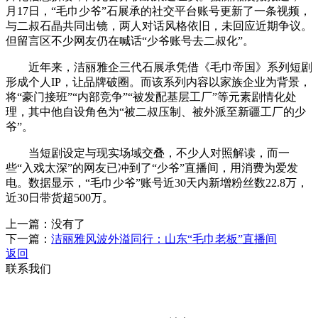
月17日，“毛巾少爷”石展承的社交平台账号更新了一条视频，
与二叔石晶共同出镜，两人对话风格依旧，未回应近期争议。
但留言区不少网友仍在喊话“少爷账号去二叔化”。
近年来，洁丽雅企三代石展承凭借《毛巾帝国》系列短剧
形成个人IP，让品牌破圈。而该系列内容以家族企业为背景，
将“豪门接班”“内部竞争”“被发配基层工厂”等元素剧情化处
理，其中他自设角色为“被二叔压制、被外派至新疆工厂的少
爷”。
当短剧设定与现实场域交叠，不少人对照解读，而一
些“入戏太深”的网友已冲到了“少爷”直播间，用消费为爱发
电。数据显示，“毛巾少爷”账号近30天内新增粉丝数22.8万，
近30日带货超500万。
上一篇：
没有了
下一篇：
洁丽雅风波外溢同行：山东“毛巾老板”直播间
返回
联系我们