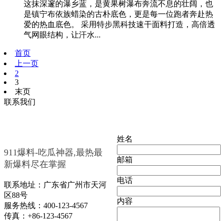
这抹深邃的瀑乡蓝，是黄果树瀑布奔流不息的壮阔，也
是镇宁布依族蜡染的古朴底色，更是每一位跑者奔赴热
爱的热血底色。 采用特步黑科技速干面料打造，高倍透
气网眼结构，让汗水...
首页
上一页
2
3
末页
联系我们
姓名
911爆料-吃瓜神器,最热最
邮箱
新爆料尽在掌握
电话
联系地址：广东省广州市天河
区88号
内容
服务热线：400-123-4567
传真：+86-123-4567