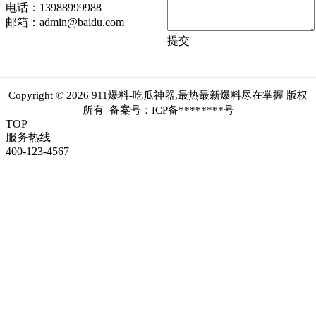
电话：13988999988
邮箱：admin@baidu.com
提交
Copyright © 2026 911爆料-吃瓜神器,最热最新爆料尽在掌握 版权
所有 备案号：ICP备********号
TOP
服务热线
400-123-4567