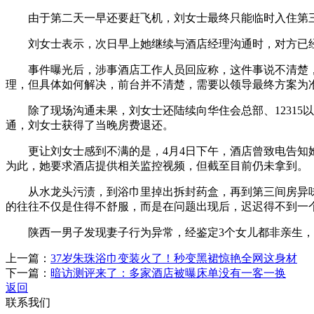
由于第二天一早还要赶飞机，刘女士最终只能临时入住第三
刘女士表示，次日早上她继续与酒店经理沟通时，对方已经
事件曝光后，涉事酒店工作人员回应称，这件事说不清楚，
理，但具体如何解决，前台并不清楚，需要以领导最终方案为
除了现场沟通未果，刘女士还陆续向华住会总部、12315以
通，刘女士获得了当晚房费退还。
更让刘女士感到不满的是，4月4日下午，酒店曾致电告知她
为此，她要求酒店提供相关监控视频，但截至目前仍未拿到。
从水龙头污渍，到浴巾里掉出拆封药盒，再到第三间房异味
的往往不仅是住得不舒服，而是在问题出现后，迟迟得不到一
陕西一男子发现妻子行为异常，经鉴定3个女儿都非亲生，
上一篇：
37岁朱珠浴巾变装火了！秒变黑裙惊艳全网这身材
下一篇：
暗访测评来了：多家酒店被曝床单没有一客一换
返回
联系我们