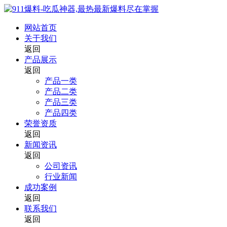
网站首页
关于我们
返回
产品展示
返回
产品一类
产品二类
产品三类
产品四类
荣誉资质
返回
新闻资讯
返回
公司资讯
行业新闻
成功案例
返回
联系我们
返回