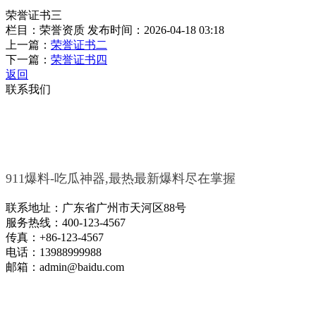
荣誉证书三
栏目：荣誉资质
发布时间：2026-04-18 03:18
上一篇：
荣誉证书二
下一篇：
荣誉证书四
返回
联系我们
911爆料-吃瓜神器,最热最新爆料尽在掌握
联系地址：广东省广州市天河区88号
服务热线：400-123-4567
传真：+86-123-4567
电话：13988999988
邮箱：admin@baidu.com