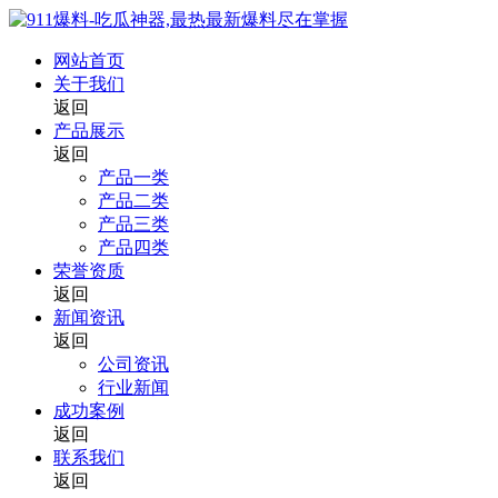
网站首页
关于我们
返回
产品展示
返回
产品一类
产品二类
产品三类
产品四类
荣誉资质
返回
新闻资讯
返回
公司资讯
行业新闻
成功案例
返回
联系我们
返回