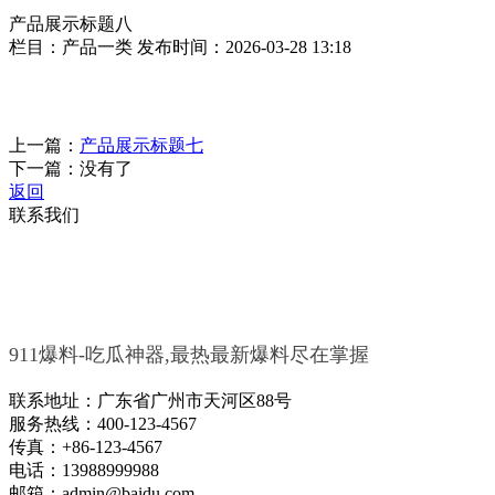
产品展示标题八
栏目：产品一类
发布时间：2026-03-28 13:18
上一篇：
产品展示标题七
下一篇：
没有了
返回
联系我们
911爆料-吃瓜神器,最热最新爆料尽在掌握
联系地址：广东省广州市天河区88号
服务热线：400-123-4567
传真：+86-123-4567
电话：13988999988
邮箱：admin@baidu.com